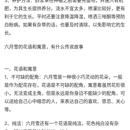
3、养护方法：酢浆草在种植之前需要先整地，并施入有机
肥，为其生长提供养分。浇水不宜太多，喷灌比较好，更有
利于它的生长。平时还要注意降温降湿，喷洒三唑酮等预防
白粉病。如果有杂草的话，也要及时清除，以免影响它的生
长。
六月雪的花语和寓意，有什么传说故事
一、花语和寓意
1、不可缺的配角：六月雪是一种很小巧灵动的花朵，一般
是作为配花存在，花语是不可缺的配角，寓意着虽然花形很
小，无法变成主角，但是永远是你身边不能缺少的配角，可
以送给自己心中暗恋的人，来表达自己的喜欢、思恋、关心
等。
2、纯洁：六月雪还有一个花语是纯洁，花色纯白没有杂