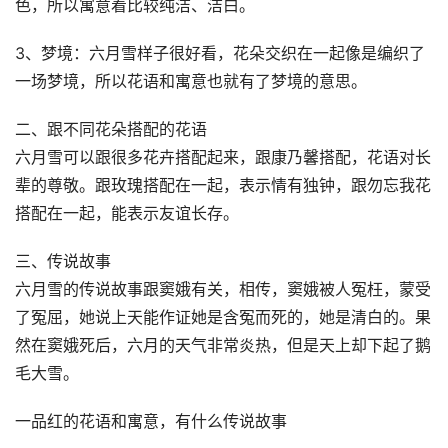
色，所以寓意着比较纯洁、洁白。
3、梦境：六月雪样子很好看，花朵交织在一起像是编织了
一场梦境，所以花语和寓意也就有了梦境的意思。
二、跟不同花朵搭配的花语
六月雪可以跟很多花卉搭配起来，跟康乃馨搭配，花语对长
辈的尊敬。跟玫瑰搭配在一起，表示情有独钟，跟勿忘我花
搭配在一起，能表示友谊长存。
三、传说故事
六月雪的传说故事跟窦娥有关，相传，窦娥被人冤枉，蒙受
了冤屈，她说上天能作证她是含冤而死的，她是清白的。果
然在窦娥死后，六月的天气非常炎热，但是天上却下起了鹅
毛大雪。
一品红的花语和寓意，有什么传说故事