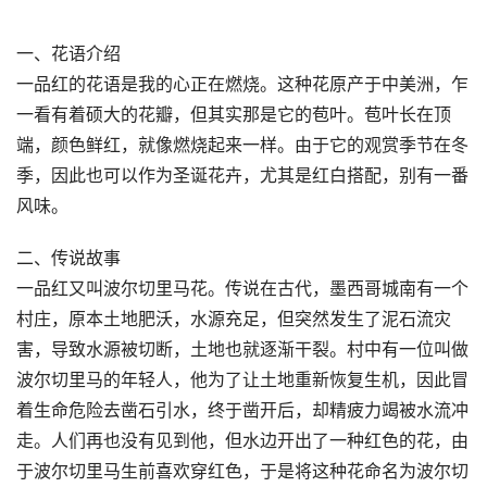
一、花语介绍
一品红的花语是我的心正在燃烧。这种花原产于中美洲，乍
一看有着硕大的花瓣，但其实那是它的苞叶。苞叶长在顶
端，颜色鲜红，就像燃烧起来一样。由于它的观赏季节在冬
季，因此也可以作为圣诞花卉，尤其是红白搭配，别有一番
风味。
二、传说故事
一品红又叫波尔切里马花。传说在古代，墨西哥城南有一个
村庄，原本土地肥沃，水源充足，但突然发生了泥石流灾
害，导致水源被切断，土地也就逐渐干裂。村中有一位叫做
波尔切里马的年轻人，他为了让土地重新恢复生机，因此冒
着生命危险去凿石引水，终于凿开后，却精疲力竭被水流冲
走。人们再也没有见到他，但水边开出了一种红色的花，由
于波尔切里马生前喜欢穿红色，于是将这种花命名为波尔切