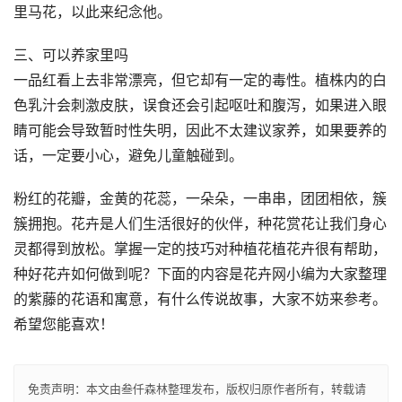
里马花，以此来纪念他。
三、可以养家里吗
一品红看上去非常漂亮，但它却有一定的毒性。植株内的白
色乳汁会刺激皮肤，误食还会引起呕吐和腹泻，如果进入眼
睛可能会导致暂时性失明，因此不太建议家养，如果要养的
话，一定要小心，避免儿童触碰到。
粉红的花瓣，金黄的花蕊，一朵朵，一串串，团团相依，簇
簇拥抱。花卉是人们生活很好的伙伴，种花赏花让我们身心
灵都得到放松。掌握一定的技巧对种植花植花卉很有帮助，
种好花卉如何做到呢？下面的内容是花卉网小编为大家整理
的紫藤的花语和寓意，有什么传说故事，大家不妨来参考。
希望您能喜欢！
免责声明：
本文由
叁仟森林
整理发布，版权归原作者所有，转载请