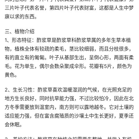
三片叶子代表名誉，第四片叶子代表财富，这都是人生中梦
寐以求的东西。
三、植物介绍
1、形态特征：酢浆草是酢浆草科酢浆草属的多年生草本植
物，植株全体有较疏的柔毛，茎比较细弱，而且分枝很多，
有的直立有的匍匐。叶子从基部生出，呈倒心形，两面有柔
毛。花为单生，偶尔会数朵聚成伞形。花瓣有5片，颜色为
黄色。
2、生长习性：酢浆草喜欢温暖湿润的气候，在光照充足的
地方生长良好，同时抗旱能力强，不过比较怕冷，因此在北
方冬季需要放到温室内，南方则可以露地越冬。它对土壤的
适应能力强，但在富含腐殖质的沙壤土中生长更好，夏季还
会休眠。