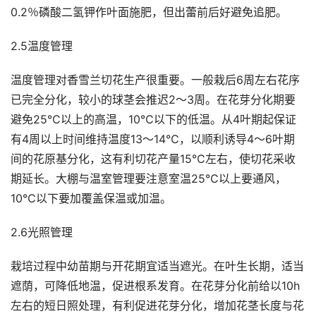
0.2％磷酸二氢钾作叶面施肥，但出蕾前后好避免追肥。
2.5温度管理
温度管理对香雪兰切花生产很重要。一般栽后6周左右花序
已完全分化，较小的球茎会推迟2～3周。在花芽分化期要
避免25℃以上的高温，10℃以下的低温。从4叶期起保证
有4周以上时间维持温度13～14℃，以顺利诱导4～6叶期
间的花原基分化，这有利切花产量15℃左右，使切花采收
期延长。大棚与温室管理要注意室温25℃以上要通风，
10℃以下要加覆盖保温或加温。
2.6光照管理
栽培过程中幼苗期与开花期宜适当遮光。在叶生长期，适当
遮荫，可降低地温，促进根系发育。在花芽分化前给以10h
左右的短日照处理，有利促进花芽分化，增加花茎长度与花