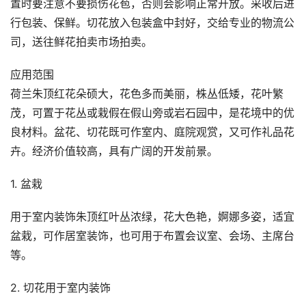
置时要注意不要损伤花苞，否则会影响正常开放。采收后进
行包装、保鲜。切花放入包装盒中封好，交给专业的物流公
司，送往鲜花拍卖市场拍卖。
应用范围
荷兰朱顶红花朵硕大，花色多而美丽，株丛低矮，花叶繁
茂，可置于花丛或栽假在假山旁或岩石园中，是花境中的优
良材料。盆花、切花既可作室内、庭院观赏，又可作礼品花
卉。经济价值较高，具有广阔的开发前景。
1. 盆栽
用于室内装饰朱顶红叶丛浓绿，花大色艳，婀娜多姿，适宜
盆栽，可作居室装饰，也可用于布置会议室、会场、主席台
等。
2. 切花用于室内装饰