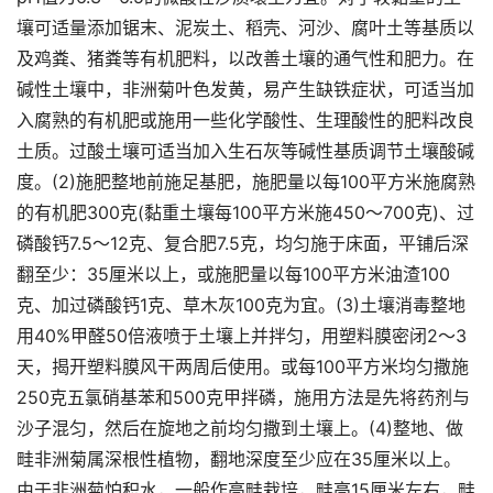
壤可适量添加锯末、泥炭土、稻壳、河沙、腐叶土等基质以
及鸡粪、猪粪等有机肥料，以改善土壤的通气性和肥力。在
碱性土壤中，非洲菊叶色发黄，易产生缺铁症状，可适当加
入腐熟的有机肥或施用一些化学酸性、生理酸性的肥料改良
土质。过酸土壤可适当加入生石灰等碱性基质调节土壤酸碱
度。(2)施肥整地前施足基肥，施肥量以每100平方米施腐熟
的有机肥300克(黏重土壤每100平方米施450～700克)、过
磷酸钙7.5～12克、复合肥7.5克，均匀施于床面，平铺后深
翻至少：35厘米以上，或施肥量以每100平方米油渣100
克、加过磷酸钙1克、草木灰100克为宜。(3)土壤消毒整地
用40%甲醛50倍液喷于土壤上并拌匀，用塑料膜密闭2～3
天，揭开塑料膜风干两周后使用。或每100平方米均匀撒施
250克五氯硝基苯和500克甲拌磷，施用方法是先将药剂与
沙子混匀，然后在旋地之前均匀撒到土壤上。(4)整地、做
畦非洲菊属深根性植物，翻地深度至少应在35厘米以上。
由于非洲菊怕积水，一般作高畦栽培，畦高15厘米左右，畦