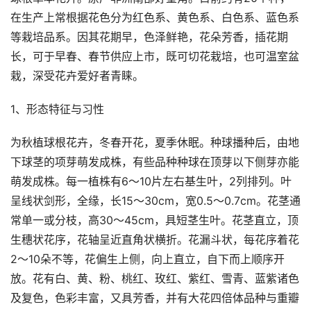
在生产上常根据花色分为红色系、黄色系、白色系、蓝色系
等栽培品系。因其花期早，色泽鲜艳，花朵芳香，插花期
长，可于早春、春节供应上市，既可切花栽培，也可温室盆
栽，深受花卉爱好者青睐。
1、形态特征与习性
为秋植球根花卉，冬春开花，夏季休眠。种球播种后，由地
下球茎的项芽萌发成株，有些品种种球在顶芽以下侧芽亦能
萌发成株。每一植株有6～10片左右基生叶，2列排列。叶
呈线状剑形，全缘，长15～30cm，宽0.5～0.7cm。花茎通
常单一或分枝，高30～45cm，具短茎生叶。花茎直立，顶
生穗状花序，花轴呈近直角状横折。花漏斗状，每花序着花
2～10朵不等，花偏生上侧，向上直立，自下而上顺序开
放。花有白、黄、粉、桃红、玫红、紫红、雪青、蓝紫诸色
及复色，色彩丰富，又具芳香，并有大花四倍体品种与重瓣