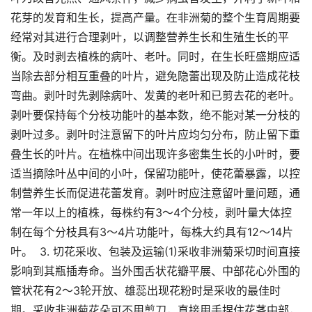
花芽的发育和生长，提高产量。在非洲菊的整个生育周期要
经常对其进行合理剥叶，以调整营养生长和生殖生长的平
衡。及时剥去植株的病叶、老叶。同时，在生长旺盛期应适
当除去部分相互重叠的叶片，避免隐蕾出现及防止造成花枝
弯曲。剥叶时先剥除病叶、发黄的老叶和已剪去花的老叶。
剥叶要保持每个分枝功能叶的基本数，绝不能对某一分枝的
剥叶过多。剥叶时注意留下的叶片应均匀分布，防止留下重
叠生长的叶片。在植株中间出现许多密集生长的小叶时，要
适当摘除叶丛中间的小叶，保留功能叶，使花蕾暴露，以控
制营养生长而促进花蕾发育。剥叶时应注意留叶量问题，通
常一年以上的植株，每株约有3～4个分枝，剥叶量大体控
制在每个分枝具有3～4片功能叶，每株大约具有12～14片
叶。 3. 切花采收、包装及运输(1)采收非洲菊采切时间直接
影响到其瓶插寿命。当外围舌状花瓣平展、中部花心外围的
管状花有2～3轮开放、雄蕊出现花粉时是采收的最佳时
期。采收非洲菊花朵可不用剪刀，直接用手捏住花茎中部，