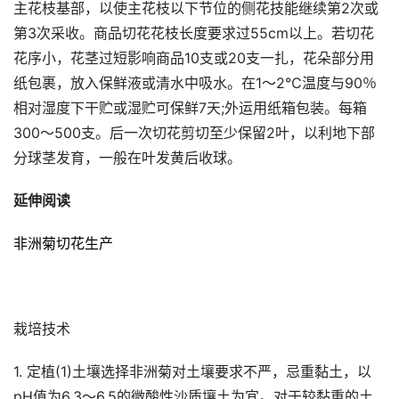
主花枝基部，以使主花枝以下节位的侧花技能继续第2次或
第3次采收。商品切花花枝长度要求过55cm以上。若切花
花序小，花茎过短影响商品10支或20支一扎，花朵部分用
纸包裹，放入保鲜液或清水中吸水。在1～2℃温度与90％
相对湿度下干贮或湿贮可保鲜7天;外运用纸箱包装。每箱
300～500支。后一次切花剪切至少保留2叶，以利地下部
分球茎发育，一般在叶发黄后收球。
延伸阅读
非洲菊切花生产
栽培技术
1. 定植(1)土壤选择非洲菊对土壤要求不严，忌重黏土，以
pH值为6.3～6.5的微酸性沙质壤土为宜。对于较黏重的土