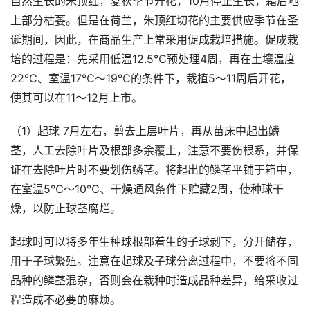
自然生长的朱顶红，夏秋季节开花，10月停止生长，霜后地
上部分枯萎。但是在荷兰，朱顶红切花的主要供应季节在圣
诞期间，因此，在商品生产上常采用促成栽培措施。促成栽
培的过程是：先采用低温12.5℃预处理4周，再在土壤温度
22℃、室温17℃～19℃的条件下，栽植5～11周后开花，
使其可以在11～12月上市。
（1）起球 7月左右，剪去上层叶片，再从苗床中起出鳞
茎，人工去除叶片及根部多余覆土，注意不要伤根系，并保
证在去除叶片时不要划伤鳞茎。将起出的鳞茎平铺于箱中，
在室温5℃～10℃、干燥通风条件下贮藏2周，使种球干
燥，以防止球茎腐烂。
起球时可以将多年生种球根部着生的子球剥下，分开储存，
用于子球繁殖。注意在起球及子球分离过程中，不要将不同
品种的鳞茎混杂，否则会在栽种时造成品种差异，给采收过
程造成不必要的麻烦。