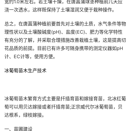
宽约1.0米左右。若土壤干燥，在唐菖蒲球茎种植前几天应
浇一次透水，这样既保持了土壤湿润又便于栽种操作。
总之，在唐菖蒲种植前要首先对土壤的土质，水气条件等物
理性状以及土壤酸碱度(pH)、盐度(EC)、肥力等化学特性
有充分的了解，并采取合理措施改善栽植土壤，这是提高切
花品质的前提。目前已有许多可随身携带的测定仪器如pH
计、EC计等，使用方便。
冰葡萄苗木生产技术
冰葡萄苗木繁育方式主要是扦插育苗和嫁接育苗，北冰红葡
萄可以用贝达嫁接或者扦插育苗;正宗威代尔冰葡萄苗，贝
达根系，绿枝嫁接。
一、苗圃建设