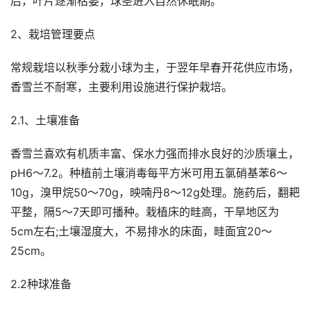
后，叶片逐渐枯萎，球茎进入自然休眠期。
2、栽培管理要点
常规栽培以秋季分栽小球为主，于翌年早春开花供应市场，
香雪兰不耐寒，主要利用设施进行保护栽培。
2.1、土壤准备
香雪兰喜欢有机质丰富、保水力强而排水良好的沙质壤土，
pH6～7.2。种植前土壤消毒每平方米可用五氯硝基苯6～
10g，溴甲烷50～70g，映喃丹8～12g处理。施药后，翻耙
平整，隔5～7天即可播种。栽植床的畦高，干旱地区为
5cm左右;土壤湿度大，不易排水的床面，畦面宜20～
25cm。
2.2种球准备