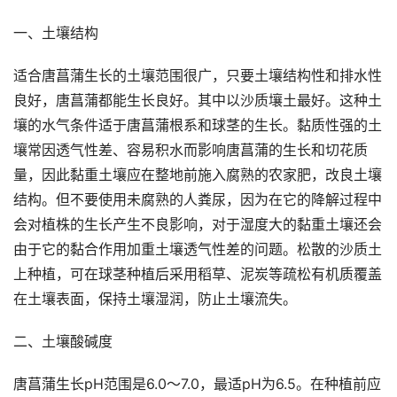
一、土壤结构
适合唐菖蒲生长的土壤范围很广，只要土壤结构性和排水性
良好，唐菖蒲都能生长良好。其中以沙质壤土最好。这种土
壤的水气条件适于唐菖蒲根系和球茎的生长。黏质性强的土
壤常因透气性差、容易积水而影响唐菖蒲的生长和切花质
量，因此黏重土壤应在整地前施入腐熟的农家肥，改良土壤
结构。但不要使用未腐熟的人粪尿，因为在它的降解过程中
会对植株的生长产生不良影响，对于湿度大的黏重土壤还会
由于它的黏合作用加重土壤透气性差的问题。松散的沙质土
上种植，可在球茎种植后采用稻草、泥炭等疏松有机质覆盖
在土壤表面，保持土壤湿润，防止土壤流失。
二、土壤酸碱度
唐菖蒲生长pH范围是6.0～7.0，最适pH为6.5。在种植前应