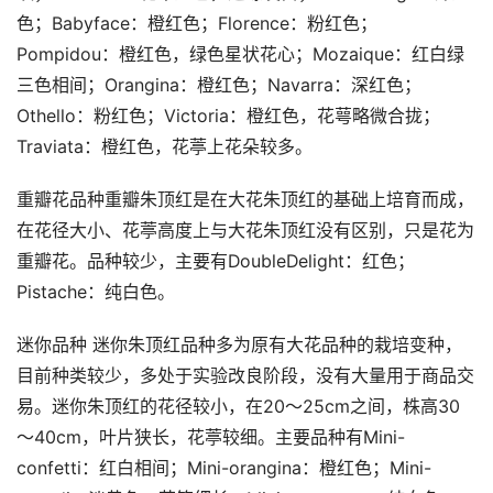
色；Babyface：橙红色；Florence：粉红色；
Pompidou：橙红色，绿色星状花心；Mozaique：红白绿
三色相间；Orangina：橙红色；Navarra：深红色；
Othello：粉红色；Victoria：橙红色，花萼略微合拢；
Traviata：橙红色，花葶上花朵较多。
重瓣花品种重瓣朱顶红是在大花朱顶红的基础上培育而成，
在花径大小、花葶高度上与大花朱顶红没有区别，只是花为
重瓣花。品种较少，主要有DoubleDelight：红色；
Pistache：纯白色。
迷你品种 迷你朱顶红品种多为原有大花品种的栽培变种，
目前种类较少，多处于实验改良阶段，没有大量用于商品交
易。迷你朱顶红的花径较小，在20～25cm之间，株高30
～40cm，叶片狭长，花葶较细。主要品种有Mini-
confetti：红白相间；Mini-orangina：橙红色；Mini-