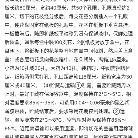
板长约60厘米，宽约40厘米，共50个孔眼，孔眼直径约2
厘米。切下的花枝经分级后，每支花茎分别插入一个孔眼
中，使花盘固定在纸板的孔眼中，花茎在纸板下垂直悬挂，
一板插满后，随即将纸板平端移到浸有保鲜液中，保鲜处理
后装盒。通常每盒中装100支花，2张纸板对放于盒中，花
盘朝下，将纸板下的花茎整齐地向盒中间倾斜，然后盖上盒
盖；或各层切花反向叠放箱中，花朵朝外，离箱边5厘米。
小箱为10扎或20扎，大箱为40扎。装箱时，中间需捆绑固
定。纸箱两侧需打孔，孔口距离箱口8厘米。纸箱宽度为30
厘米或40厘米。 (4)贮藏与运输①贮藏。需要贮藏两周以
上时，最好干藏在保湿容器中，温度保持在2℃～5℃，相
对湿度要求85%～95%。可选用0.04～0.06毫米的聚乙烯
薄膜包装，贮藏结束后，要求采用花期控制处理。②运
输。温度要求在2℃～8℃，空气相对湿度保持在85%～
95%。近距离运输可以采用湿运，即将切花的茎基用湿棉球
包扎或直接浸入盛有水或保鲜液的桶内。远距离运输可采用