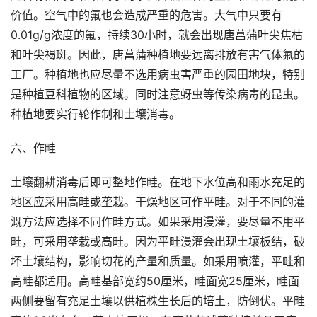
价值。空气中的氟也会造成严重的危害。大气中只要有
0.01g/g浓度的氟，持续30小时，就会出现唐菖蒲叶尖焦枯
和叶尖褐斑。因此，唐菖蒲种植地要远离排放有害气体氟的
工厂。种植地也应尽量不选用病虫害严重的园田地块，特别
是种植豆科植物的区域。同时注意蚜虫等传染病毒的昆虫。
种植地要实行轮作制和土壤消毒。
六、作畦
土壤翻耕消毒后即可整地作畦。在地下水位高和雨水充足的
地区应采用高畦或垄栽。干燥地区可作平畦。对于不同的灌
溉方法应选择不同作畦方式。如果采用漫灌，要尽量不用平
畦，可采用垄栽或高畦。因为平畦漫灌会出现土壤板结，破
坏土壤结构，影响切花的产量和质量。如采用喷灌，平畦和
高畦都适用。高畦基部宽约50厘米，畦面宽25厘米，畦面
两侧要留有充足土壤以供植株生长后的培土，防倒伏。平畦