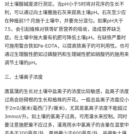
对土壤酸碱度进行测定。当pH小于5时将对花序的生长不
利，可以通过向土壤撒施石灰来提高土壤pH。石灰至少应
在种植前1个月施于土壤中，并要充分混匀。如果pH大于
7.5，会引起植株对铁等矿质营养的吸收，造成营养缺乏
症。在土壤中施大量有机肥可降低土壤pH。在缺铁严重时
可施用螯合铁如Fe-EDTA，以提高铁离子的可利用性。也可
通过生理酸性肥如过磷酸钙和生理碱性肥如硝酸钙的施用来
调节土壤的pH。
三、土壤离子浓度
唐菖蒲的生长对土壤中盐离子的浓度比较敏感，盐离子浓度
过高会妨碍根的生长和植株的开花。一般总盐离子浓度应小
于2mS/厘米(毫西门子/厘米)，尤其是氯离子浓度不能超过
3mmol/升。如土壤的氯离子过高，可用灌水来控制。同时
要注意施肥量不应过多，灌溉用水中氯离子的含量在温室中
不多于200毫克/升，露地要少于600毫克/升。并避免土壤