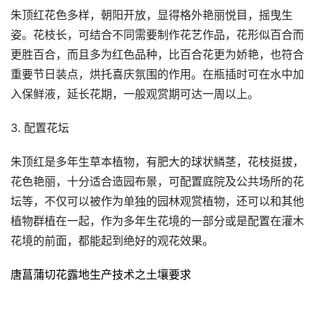
朱顶红花色多样，朝阳开放，显得格外艳丽悦目，摇曳生
姿。花枝长，可结合不同需要制作花艺作品，花形似百合而
更胜百合，而且多为红色品种，比百合花更为娇艳，也符合
重要节日装点，烘托喜庆氛围的作用。在瓶插时可在水中加
入保鲜液，延长花期，一般观赏期可达一周以上。
3. 配置花坛
朱顶红是多年生草本植物，有肥大的球状鳞茎，花枝挺拔，
花色艳丽，十分适合造园布景，可配置庭院及公共场所的花
坛等，不仅可以被作为单独的园林观赏植物，还可以和其他
植物群植在一起，作为多年生花境的一部分或是配置在灌木
花境的前面，都能起到绝好的观花效果。
唐菖蒲切花露地生产技术之土壤要求