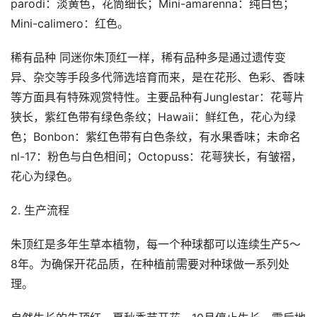
parodi：淡黄色，花筒细长；Mini-amarenna：纯白色；
Mini-calimero：红色。
稀有品种 同迷你朱顶红一样，稀有品种多是通过遗传变
异、杂交等手段多代筛选培育而来，是在花形、色彩、香味
等方面具有特殊观赏特性。主要品种有Junglestar：花萼片
狭长，紫红色带有绿色条纹；Hawaii：鲜红色，花心为绿
色；Bonbon：紫红色带有白色条纹，有水果香味；未命名
nl-17：粉色与白色相间；Octopuss：花萼狭长，有皱褶，
花心为绿色。
2. 生产流程
朱顶红是多年生草本植物，每一个种球都可以连续生产5～
8年。为确保开花品质，在种植前需要对种球做一系列处
理。