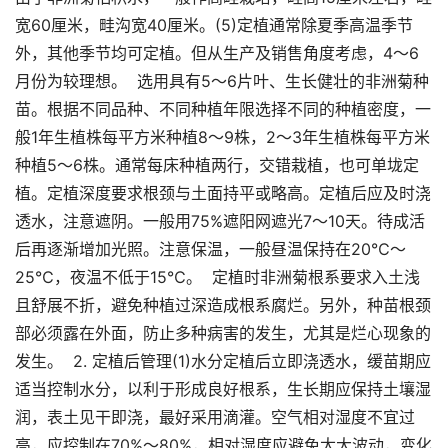
宽60厘米，畦沟宽40厘米。(5)定植通常除夏季高温季节
外，其他季节均可定植。但从生产及销售角度考虑，4～6
月份为较理想。 选用具有5～6片叶、生长健壮的非洲菊种
苗。根据不同品种、不同种植年限选择不同的种植密度，一
般1年生植株每平方米种植8～9株，2～3年生植株每平方米
种植5～6株。通常每床种植两行，交错栽植，也可单垅定
植。定植深度要求根颈与土面持平或略高。定植后应及时浇
透水，注意遮阴。一般用75%遮阳网遮光7～10天。待成活
后再逐渐增加光照。注意保温，一般昼温保持在20℃～
25℃，夜温不低于15℃。 定植时非洲菊根系要求入土浅
且舒展不折，避免种植过深造成根系腐烂。另外，种苗根颈
部必须露在外面，防止多种病害的发生，尤其是烂心现象的
发生。 2. 定植后管理(1)水分定植后立即浇透水，缓苗期应
适当控制水分，以利于形成良好根系，生长期应保持土壤湿
润，表土见干即浇，最好采用滴灌。空气相对湿度不宜过
高，应控制在70%～80%，相对湿度应避免太大波动，变化