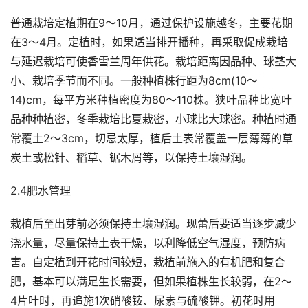
普通栽培定植期在9～10月，通过保护设施越冬，主要花期
在3～4月。定植时，如果适当排开播种，再采取促成栽培
与延迟栽培可使香雪兰周年供花。栽培距离因品种、球茎大
小、栽培季节而不同。一般种植株行距为8cm(10～
14)cm，每平方米种植密度为80～110株。狭叶品种比宽叶
品种种植密，冬季栽培比夏栽密，小球比大球密。种植时通
常覆土2～3cm，切忌太厚，植后土表常覆盖一层薄薄的草
炭土或松针、稻草、锯木屑等，以保持土壤湿润。
2.4肥水管理
栽植后至出芽前必须保持土壤湿润。现蕾后要适当逐步减少
浇水量，尽量保持土表干燥，以利降低空气湿度，预防病
害。自定植到开花时间较短，栽植前施入的有机肥和复合
肥，基本可以满足生长需要，但如果植株生长较弱，在2～
4片叶时，再追施1次硝酸铵、尿素与硫酸钾。初花时用