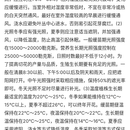
应缓慢进行。当室外相对湿度非常低时，不宜在非常冷或热
的白天突然通风，最好在室外湿度较高的早晨进行缓慢通
风。浇水应避免叶丛中心进水，否则易引起花芽腐烂。(2)
光照冬季应有强光照，夏季则应注意适当遮阴，并加强通
风，以降低温度，防止高温引起休眠。一般缓苗期光照强度
在15000～20000勒克斯。营养生长期光照强度控制在
25000～50000勒克斯，日照时数最好不低于12小时。为
了提高切花的产量与品质，生殖生长期要有充足的光照。一
般在清晨8:30以前、下午5:00以后及阴天和雨天，应把遮
阳网打开。中午光照强时采取相应措施，保持50%的遮光率
即可。冬天光照不足时尽量进行补光。(3)温度植株生长期
最适宜的温度为20℃～25℃，冬季如果能维持在12℃～
15℃以上，夏季不超过26℃，可以终年开花。缓苗期昼温
保持在22℃～25℃，夜温保持在20℃～22℃。生长期昼
温保持在20℃～25℃，夜温保持在14℃～16℃。夏季应
采用遮阳、浇水等方式降低温度，冬季采取加温等方式保证