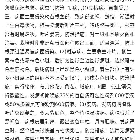
薄膜保湿包装。病虫害防治 1. 病害(1)立枯病。苗期受害
重，病菌主要侵染幼苗根茎部，致病部变褐，皱缩，潮湿时
上生白霉状物，植株染病后叶片干枯，造成整株死亡，根茎
部有时腐烂状，叶片萎蔫。防治措施：对土壤和基质灭菌和
消毒。栽培时使非洲菊根颈部稍露出上面，适当浇灌，防止
根颈过湿易被病菌侵染。(2)斑点病。主要危害叶片，初生
紫褐色或赤褐色小斑，后扩为圆形至近圆形病斑，边缘暗褐
色至紫褐色，后期病斑上出现黑色小粒点，着生部位上有许
多小斑点上的组织基本上受到损害，形成黄色斑块。防治措
施：实行轮作，与其他花卉倒茬。增施P、K肥，使土壤保
持微酸性。发病初期喷施75%的百菌清可湿性粉剂600倍液
或50%多菌灵可湿粉剂600倍液。(3)疫病。发病初期植株
叶片突然萎蔫，变为紫红色，整个植株易拔起。病株根系呈
黑褐色，病根皮层剥离，露出变色中柱，具霉腥味。发病严
重时，整个植株很快呈青枯状死亡。防治措施：选用无病繁
殖材料，使用消毒基质，适当浅植，采用滴灌方式能较好地