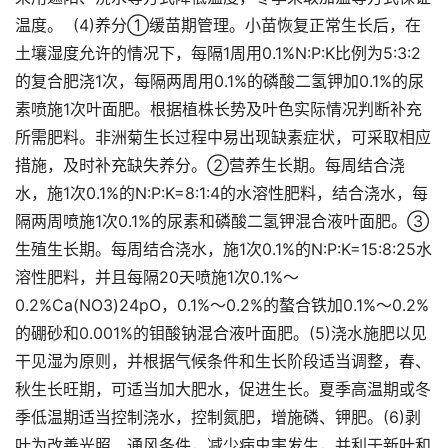
温度。 (4)养分①缓苗期管理。小苗恢复正常生长后，在
土壤湿度允许的情况下，每隔1周用0.1%N:P:K比例为5:3:2
的复合肥浇1次，每隔两周用0.1%的磷酸二氢钾加0.1%的尿
素喷施1次叶面肥。根据植株长势及叶色实际情况判断补充
所需肥料。非洲菊生长过程中易出现缺素症状，可采取相应
措施，及时补充缺失养分。②营养生长期。每周结合浇
水，施1次0.1%的N:P:K=8:1:4的水溶性肥料，结合浇水，每
隔两周喷施1次0.1%的尿素和磷酸二氢钾混合液叶面肥。③
生殖生长期。每周结合浇水，施1次0.1%的N:P:K=15:8:25水
溶性肥料，并且每隔20天喷施1次0.1%～
0.2%Ca(NO3)24pO，0.1%～0.2%的螯合铁加0.1%～0.2%
的硼砂和0.001%的钼酸钠混合液叶面肥。(5)浇水施肥以见
干见湿为原则，并根据气候条件和生长阶段适当调整，春、
秋生长旺期，可适当加大肥水，促进生长。夏季高温期或冬
季低温期适当控制浇水，控制氮肥，增施磷、钾肥。(6)剥
叶为改善光照、通风条件，减少病虫害发生，并利于新叶和