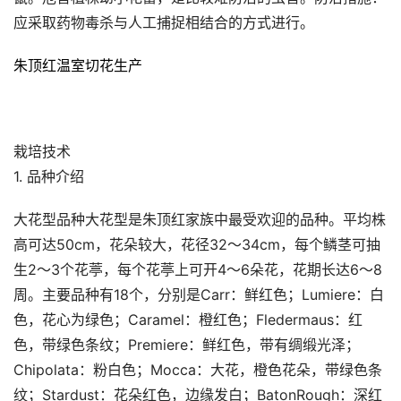
应采取药物毒杀与人工捕捉相结合的方式进行。
朱顶红温室切花生产
栽培技术
1. 品种介绍
大花型品种大花型是朱顶红家族中最受欢迎的品种。平均株
高可达50cm，花朵较大，花径32～34cm，每个鳞茎可抽
生2～3个花葶，每个花葶上可开4～6朵花，花期长达6～8
周。主要品种有18个，分别是Carr：鲜红色；Lumiere：白
色，花心为绿色；Caramel：橙红色；Fledermaus：红
色，带绿色条纹；Premiere：鲜红色，带有绸缎光泽；
Chipolata：粉白色；Mocca：大花，橙色花朵，带绿色条
纹；Stardust：花朵红色，边缘发白；BatonRough：深红