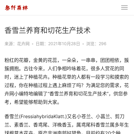
香雪兰养育和切花生产技术
来源：花卉网
•
日期：2021年10月28日
•
浏览：296
粉红的花瓣，金黄的花蕊，一朵朵，一串串，团团相依，簇
簇拥抱。古往今来，人们争相吟咏着花，很多人赏花的同
时，迷上了种植花卉。种植花草的人都有一段学习和摸索的
过程，你在种植过程上遇上麻烦了吗？为满足您的需求，花
卉网小编特地编辑了“香雪兰养育和切花生产技术”，供您参
考，希望能够帮助到大家。
香雪兰(FressiahybridaKlatt.)又名小苍兰、小菖兰、剪刀
兰、素香兰、香鸢尾、洋晚香玉，属鸢尾科香雪兰属多年生
球根草本花卉。原产非洲南部好望角。目前约有20个种，