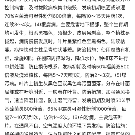
控制病害，及时拔除病株集中烧毁，发病初期喷洒或浇灌
70%百菌清可湿性粉剂600倍液，每隔10～15天用药1次，
连续3～4次。(4)根腐病。主要危害地下根部，整个生育期
均可发生，根系黑褐色，须根少，皮层易剥离，整个植株易
拔起，病情慢慢发展时，叶片呈紫红色至黑褐色，陆续枯
萎。病情快时主株呈青枯状萎蔫。防治措施：使用腐熟有机
肥，增施K肥；在棚四周挖深沟，降低水位，种植床不进行
中耕处理，防止损伤根系，发病初期及时喷50%福美双500
倍液及浇灌植株，每隔5～7天喷1次，防治2～3次。(5)煤
污病。叶片上初生灰黑色至炭黑色霉污菌菌落，分布在叶面
局部或在叶脉附近，一般着在叶背。防治措施：加强通风换
气，适当降温排湿，防止湿气滞留；发病初期及时喷50%甲
基硫菌灵800倍液，65%甲霜灵可湿性粉剂1000倍液，每
隔7～10天喷1次，防治1～2次。(6)白粉病。主要危害叶
片。在通风不良、空气湿度大的环境下易发病。防治措施：
加强棚内通风透光。注意功能叶之间的搭配度，提高群体的