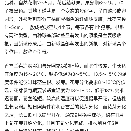
品种。自然花期2～5月，花后结蒴果，果熟期6～7月，种
子褐黑色。其地下球茎是一个变态的短缩茎，呈圆锥形或卵
圆形，外被叶鞘部分干枯而成褐色的纤维质皮膜，球茎直径
1～5cm。一般成熟球茎具4个节，每节各有1个腋芽。根系
有两种类型，由种球基部鳞茎盘萌发出的须根是主要吸收
根，当新球形成后，由新球基部萌发出的新根，对新球具牵
引作用，故称牵引根。
香雪兰喜凉爽湿润与光照充足的环境，耐寒性较差，生长适
宜温度为15～20℃，越冬低温为3～5℃。13.5～15℃的温
度条件能促进球茎生根、发芽。花芽分化要求8～13℃的低
温，花芽发育期要求适宜温度为13～18℃，低于18℃会推
迟花期，花茎缩短。较高的温度可以促进提早开花，但植株
生长衰弱。短日照条件有利香雪兰的花芽分化，而花芽分化
之后，长日照可以提早开花。通常9月播种球茎，约在11月
上旬花芽开始分化，11月下旬分化完成。植株到翌年5月