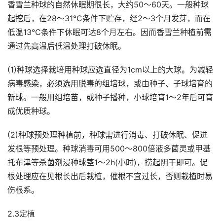
香雪兰种球的自然休眠期很长，大约50～60天。一般种球
起挖后，在28～31℃条件下贮存，经2～3个月发芽，而在
低温13℃条件下休眠可达8个月左右。因而香雪兰种植前需
通过先高温后低温处理打破休眠。
(1)种球选择栽培用种球应选直径为1cm以上的大球。为减轻
病毒感染，必须选用脱毒的组培球，或由种子、子球培育的
新球。一般用组培苗，或种子播种，小球培育1～2年后可育
成优质种球。
(2)种球预处理种植前，种球需进行消毒、打破休眠、促进
发根等预处理。种球消毒可用500～800倍液多菌灵或甲基
托布津等杀菌剂浸种球茎1～2h(小时)，捞起阴干即可。促
根处理应在见根长出后栽植，催根不宜过长，否则栽植时易
伤根系。
2.3定植