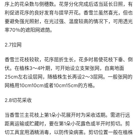
序上的花朵数与侧穗数。花芽分化完成后适当延长日照，有
利促进花序的良好发育与提早开花。香雪兰虽然喜光，但也
要避免强光照射，在光过强、温度较高的情况下，可用透光
率70％的遮阳网遮荫。
2.7拉网
香雪兰花枝较软，花序屈折生长，花多时易使花枝下垂、倒
伏。在植株3～4叶期，可开始设立支架张网，自离地面
25cm左右设层网，随植株生长再设2～3层网。一般张网的
网格用10cm10cm或者10cm15cm的方格。
2.8切花采收
当香雪兰主花枝上第1朵小花展开时为采收适期。需进行远
距离运输或贮藏时，要在第1朵小花露色或半开时剪切。剪
切工具宜用酒精消毒，以防传染病害。剪切位置一般在植株