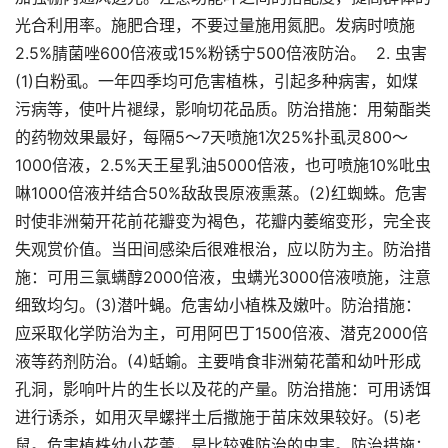
光合利用率。施肥合理，不要过量施用氮肥。发病时喷施
2.5%腈菌唑600倍液或15%粉锈宁500倍液防治。 2. 虫害
(1)白粉虱。一年四季均可危害植株，引起多种病害，如煤
污病等，使叶片褪绿，影响切花品质。防治措施：用菊酯类
的药物效果最好，每隔5～7天喷施1次25%扑虱灵800～
1000倍液，2.5%天王星乳油5000倍液，也可喷施10%吡虫
啉1000倍液并结合50%敌敌畏原液熏蒸。(2)红蜘蛛。危害
时使非洲菊开花前花瓣变为褐色，花瓣内萎缩变形，完全丧
失观赏价值。当田间感染后很难根治，应以防为主。防治措
施：可用三氯螨醇2000倍液，虫螨光3000倍液喷施，注意
细致均匀。(3)潜叶蝇。危害幼小植株及嫩叶。防治措施：
应采取化学防治为主，可用阿巴丁1500倍液、潜克2000倍
液等药剂防治。(4)蛞蝓。主要啃食非洲菊花蕾和幼叶形成
孔洞，影响叶片的生长以及花的产量。防治措施：可用诱饵
进行诱杀，如用灭旱螺拌土后撒施于苗床效果较好。(5)老
鼠。危害植株幼小花蕾，是比较难防治的虫害。防治措施：