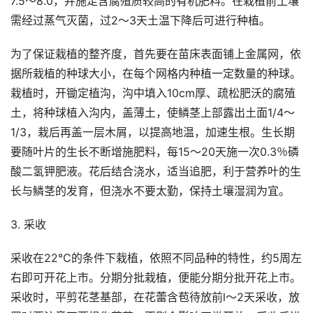
7.5～8.0，并施足含腐殖质较高的有机肥料。在栽植前土壤
需经过蒸气灭菌，过2～3天土温下降后可进行种植。
为了保证栽植的整齐度，首先要在苗床表面铺上金属网，依
据所栽植的种球大小，在每个网格内种植一定数量的种球。
栽植时，开锄定植沟，沟中填入10cm厚、疏松肥沃的腐殖
土，将种球植入沟内，盖薄土，使鳞茎上部露出土面1/4～
1/3，栽后再盖一层木屑，以提高地温，加速生根。生长期
要随叶片的生长不断增施肥料，每15～20天施一次0.3％磷
酸二氢钾肥液。花后结合浇水，适当追肥，利于营养叶的生
长与鳞茎的发育，但浇水不要太勤，保持土壤湿润为宜。
3. 采收
采收在22℃的条件下栽植，依照不同品种的特性，约5周左
右即可开花上市。分期分批栽植，便能分期分批开花上市。
采收时，平剪花茎基部，在花蕾含苞待放前l～2天采收，放