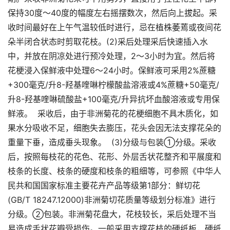
保持30度～40度的幅度左右摇摆数次，然后向上拔起。采
收时间最好在上午气温较低时进行，忌在植株萎蔫或夜间花
朵半闭合状态时剪取花枝。(2)采后处理采后快速插入水
中，并放在阴凉处进行预冷处理，2～3小时为宜。然后将
花梗浸入保鲜液中处理6～24小时。保鲜液可采用2%蔗糖
+300毫克/升8-羟基喹啉柠檬酸盐溶液或4%蔗糖+50毫克/
升8-羟基喹啉硫酸盐+100毫克/升异抗坏血酸溶液或专用保
鲜液。 采收后，由于非洲菊花的花梗细胞不具木质化，如
果水分吸收不足，细胞失去膨压，花头会因无法支撑花朵的
重量下垂，造成垂头现象。 (3)分级与包装①分级。采收
后，按照每枝花的花色、花形、外层舌状花整齐和平展度和
枝条的长度、枝条的硬度和枝条的粗细等，可参照《中华人
民共和国国家标准主要花卉产品等级第1部分：鲜切花
(GB/T 18247.12000)非洲菊切花质量等级划分标准》进行
分级。②包装。非洲菊花盘大，花枝较长，采后处理不当
易造成舌状花瓣受损伤。一般采用支撑花枝的硬纸板，硬纸