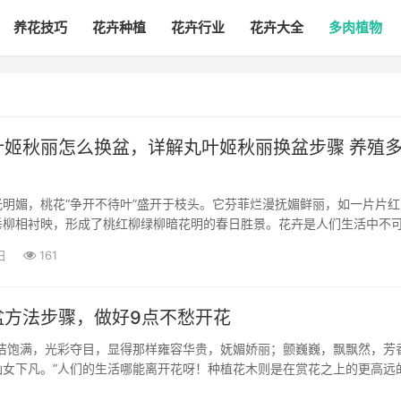
养花技巧
花卉种植
花卉行业
花卉大全
多肉植物
叶姬秋丽怎么换盆，详解丸叶姬秋丽换盆步骤 养殖
明媚，桃花“争开不待叶”盛开于枝头。它芬菲烂漫抚媚鲜丽，如一片片红
垂柳相衬映，形成了桃红柳绿柳暗花明的春日胜景。花卉是人们生活中不
它可以让我们的心情顿时高兴起来！种植花草的人都有一段学习和摸索的
日
161
卉种养上遇...
盆方法步骤，做好9点不愁开花
皎洁饱满，光彩夺目，显得那样雍容华贵，妩媚娇丽；颤巍巍，飘飘然，芳
仙女下凡。”人们的生活哪能离开花呀！种植花木则是在赏花之上的更高远
花草并不是一件简单的事，怎么样才能把花卉种植好呢？为满足您的需求