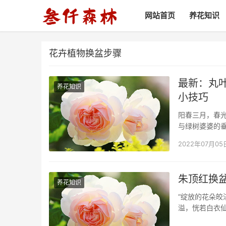
网站首页
养花知识
花卉植物换盆步骤
最新：丸
养花知识
小技巧
阳春三月，春光
与绿树婆婆的
的必须品，花
2022年07月05
你是不是也在花
朱顶红换
养花知识
“绽放的花朵
溢，恍若白衣
界。要侍弄好