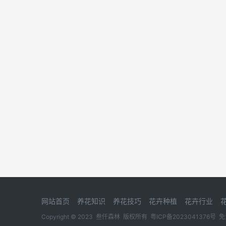
网站首页
养花知识
养花技巧
花卉种植
花卉行业
Copyright © 2023
叁仟森林
版权所有
粤ICP备2023041376号
免