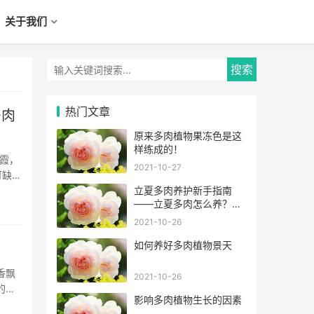
关于我们
热门文章
多肉
原来多肉植物果冻色是这
样练成的！
霞，
2021-10-27
可缺少
过程，
立夏多肉养护新手指南
——立夏多肉怎么养？怎
么浇水？
2021-10-26
如何养好多肉植物景天
香飘
2021-10-26
的境
影响多肉植物生长的因素
，花卉