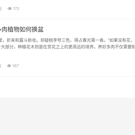
“朱顶红换...
日
172
多肉植物如何换盆
堂，折来和露斗新妆。却疑桃李夸三色，得占春光第一香。”如果没有花，
一大部分，种植花木则是在赏花之上的更高远的境界。养好多肉不仅需要
技巧，如何少走弯路又快又好地种植多肉呢？经过搜索和整理，小编为大
物如何换...
日
167