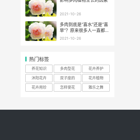
2021-10-26
多肉到底是“喜水”还是“喜
旱”？原来很多人一直都错
了！
2021-10-26
热门标签
养花知识
多肉型花
花卉养护
沐阳花卉
双子座的
花卉植物
花卉用珍
怎样使花
雅乐之舞