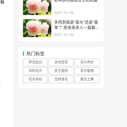
看
2021-10-26
多肉到底是“喜水”还是“喜
旱”？原来很多人一直都错
了！
2021-10-26
热门标签
养花知识
多肉型花
花卉养护
沐阳花卉
双子座的
花卉植物
花卉用珍
怎样使花
雅乐之舞
在