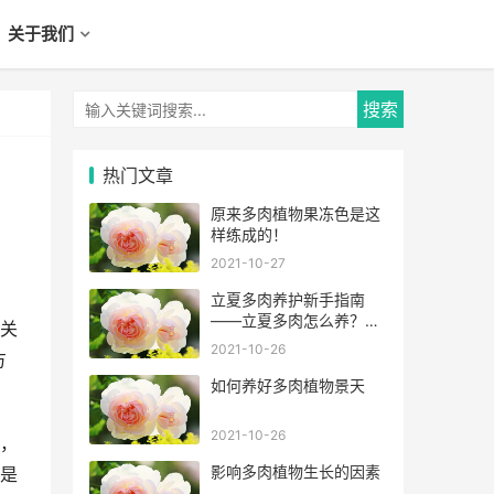
关于我们
热门文章
原来多肉植物果冻色是这
样练成的！
2021-10-27
立夏多肉养护新手指南
——立夏多肉怎么养？怎
关
么浇水？
2021-10-26
方
如何养好多肉植物景天
2021-10-26
，
影响多肉植物生长的因素
是