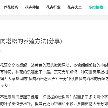
养花技巧
花卉种植
花卉行业
花卉大全
多肉植物
肉塔松的养殖方法(分享)
8
花蕊高高地翘起，淡黄色的蕊头微微晃动，多像翩翩起舞的小蝴
有种花，种花的乐趣更不一般。赏花无须知识，种花则需掌握相
编为大家整理的“多肉塔松怎么养？一分钟读懂多肉塔松的养殖
的朋友！
不是就瞬间想起了像塔一样挺拔的松树呢？然而多了多肉两个字
的叶子类似于松针，但是要更为饱满和柔软，多肉植物大部分都