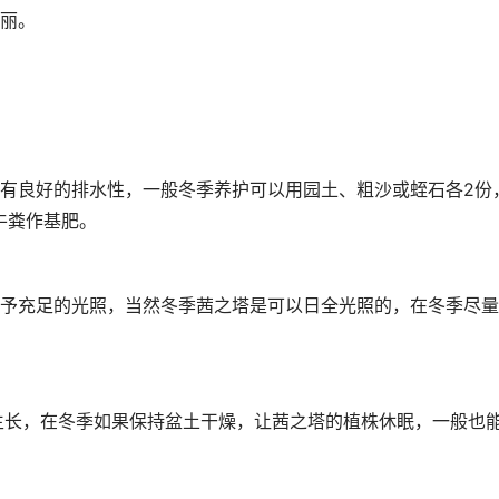
丽。
有良好的排水性，一般冬季养护可以用园土、粗沙或蛭石各2份
牛粪作基肥。
予充足的光照，当然冬季茜之塔是可以日全光照的，在冬季尽量
生长，在冬季如果保持盆土干燥，让茜之塔的植株休眠，一般也