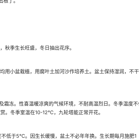
出根了。
，秋季生长旺盛，冬日抽出花序。
均用小盆栽植，用腐叶土加河沙作培养土。盆土保持湿润，不干
及霜冻。性喜温暖凉爽的气候环境，不耐高温烈日。冬季温度不
赏。冬季室温在10-12℃，九轮塔能正常开花。
度不低于5℃。因生长缓慢，盆土不必年年换。生长期每月施肥1