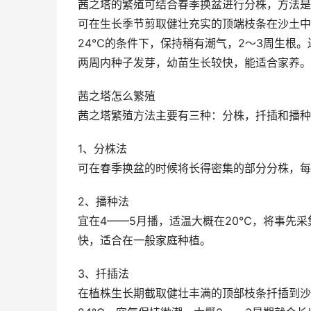
茜之塔的繁殖可结合春季换盆进行分株，方法是
可在生长季节剪取健壮充实的顶端枝条在沙土中
24℃的条件下，保持稍有潮气，2～3周生根。
两周内种子发芽，幼苗生长较快，能适合家养。
茜之塔怎么繁殖
茜之塔繁殖方法主要有三种：分株，扦插和播种
1、分株法
可在春季换盆的时候将长得密集的部分分株，每
2、播种法
宜在4——5月播，适温大概在20℃，将事先
快，适合在一般家庭种植。
3、扦插法
在植株生长期截取健壮丰满的顶部枝条扦插到沙壤