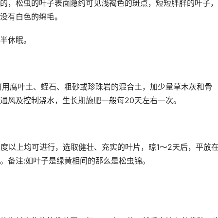
的，松虫的叶子表面隐约可见浅褐色的斑点，短短胖胖的叶子，
没有白色的绵毛。
半休眠。
般可用腐叶土、蛭石、粗砂或珍珠岩的混合土，加少量草木灰和骨
通风及控制浇水，生长期施肥一般每20天左右一次。
0度以上均可进行，选取健壮、充实的叶片，晾1～2天后，平放
。备注:如叶子是绿黄相间的那么是松虫锦。