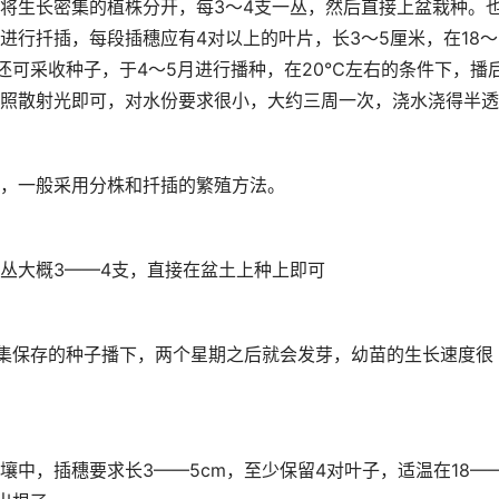
将生长密集的植株分开，每3～4支一丛，然后直接上盆栽种。
进行扦插，每段插穗应有4对以上的叶片，长3～5厘米，在18～
还可采收种子，于4～5月进行播种，在20℃左右的条件下，播
照散射光即可，对水份要求很小，大约三周一次，浇水浇得半透
，一般采用分株和扦插的繁殖方法。
丛大概3——4支，直接在盆土上种上即可
采集保存的种子播下，两个星期之后就会发芽，幼苗的生长速度很
中，插穗要求长3——5cm，至少保留4对叶子，适温在18—