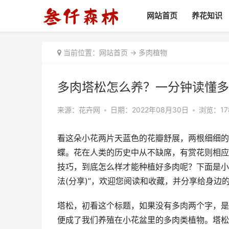
网站首页
养花知识
当前位置：
网站首页
->
多肉植物
多肉塔松怎么养？一分钟读懂多
来源：花卉网
•
日期：2022年08月30日
•
浏览：17
看这朵小花两片天蓝色的花瓣舒展，两根细细的
蝶。花在人类的历史中从不缺席，有赏花则相应
技巧，到底怎么样才能种植好多肉呢？下面是小
法(分享)”，欢迎您阅读和收藏，并分享给身边
塔松，初看这个标题，如果没有多肉两个字，是
便成了我们养殖在小花盆里的多肉类植物。塔松