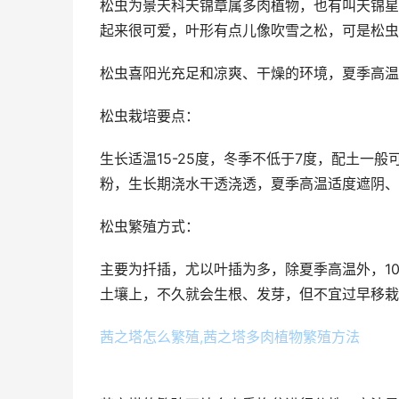
松虫为景天科天锦章属多肉植物，也有叫天锦星
起来很可爱，叶形有点儿像吹雪之松，可是松虫
松虫喜阳光充足和凉爽、干燥的环境，夏季高温
松虫栽培要点：
生长适温15-25度，冬季不低于7度，配土一
粉，生长期浇水干透浇透，夏季高温适度遮阴、
松虫繁殖方式：
主要为扦插，尤以叶插为多，除夏季高温外，1
土壤上，不久就会生根、发芽，但不宜过早移栽
茜之塔怎么繁殖,茜之塔多肉植物繁殖方法