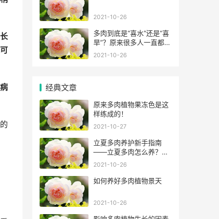
2021-10-26
多肉到底是“喜水”还是“喜
长
旱”？原来很多人一直都错
可
了！
2021-10-26
病
经典文章
原来多肉植物果冻色是这
样练成的！
的
2021-10-27
立夏多肉养护新手指南
——立夏多肉怎么养？怎
么浇水？
2021-10-26
如何养好多肉植物景天
2021-10-26
影响多肉植物生长的因素