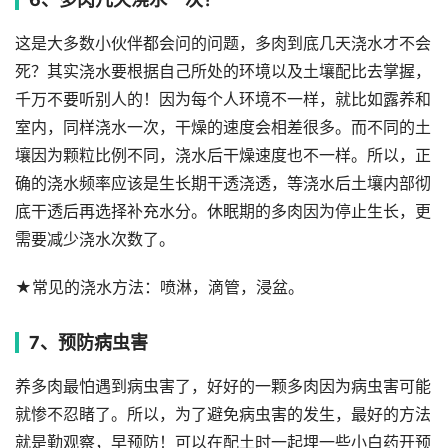
这是大多数小伙伴都会问的问题，多肉到底几天浇水才不会
死？其实浇水要根据自己所处的环境以及土壤配比去掌握，
千万不要听别人的！因为每个人环境不一样，就比如露养和
室内，同样浇水一次，干燥的速度会相差很多。而不同的土
壤因为颗粒比例不同，浇水后干燥速度也不一样。所以，正
确的浇水频率应该是生长期干透浇透，等浇水后土壤内部彻
底干透后再选择补充水分。休眠期的多肉因为停止生长，更
需要减少浇水次数了。
★常见的浇水方法：喷淋，滴管，浸盆。
7、预防病虫害
养多肉最怕遇到病虫害了，好好的一颗多肉因为病虫害可能
就惨不忍睹了。所以，为了避免病虫害的发生，最好的方法
就是勤观察，早预防！可以在配土时一起埋一些小白药开预