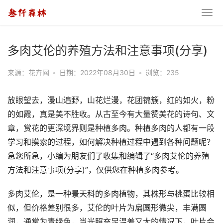
多肉艾伦的养殖方法和注意事项(分享)
来源：花卉网
•
日期：2022年08月30日
•
浏览：235
放眼望去，漫山遍野，山花烂漫，花团锦簇，红的如火，粉
的如霞，真是美不胜收。从古至今有大量赞美花的诗句、文
章，赏花的更深境界则是种植多肉。种植多肉的人都有一段
学习和摸索的过程，如何解决种植过程中遇到各种问题呢？
急您所急，小编为朋友们了收集和编辑了“多肉艾伦的养殖
方法和注意事项(分享)”，仅供您在种植多肉参考。
多肉艾伦，是一种景天科的多肉植物，其株形与桃蛋比较相
似，但价格差别很多，艾伦的叶片为扁圆形微尖，丰满圆
润，通常为青绿色，当光照充足温差又大的情况下，叶片会