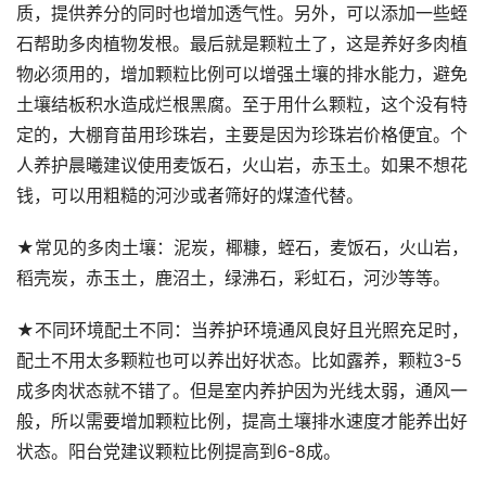
质，提供养分的同时也增加透气性。另外，可以添加一些蛭
石帮助多肉植物发根。最后就是颗粒土了，这是养好多肉植
物必须用的，增加颗粒比例可以增强土壤的排水能力，避免
土壤结板积水造成烂根黑腐。至于用什么颗粒，这个没有特
定的，大棚育苗用珍珠岩，主要是因为珍珠岩价格便宜。个
人养护晨曦建议使用麦饭石，火山岩，赤玉土。如果不想花
钱，可以用粗糙的河沙或者筛好的煤渣代替。
★常见的多肉土壤：泥炭，椰糠，蛭石，麦饭石，火山岩，
稻壳炭，赤玉土，鹿沼土，绿沸石，彩虹石，河沙等等。
★不同环境配土不同：当养护环境通风良好且光照充足时，
配土不用太多颗粒也可以养出好状态。比如露养，颗粒3-5
成多肉状态就不错了。但是室内养护因为光线太弱，通风一
般，所以需要增加颗粒比例，提高土壤排水速度才能养出好
状态。阳台党建议颗粒比例提高到6-8成。