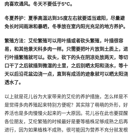
肉喜欢通风。冬天不要低于5℃。
冬夏养护：夏季高温达到35度左右就要适当遮阳，尽量避
免长时间雨淋和暴晒，冬季放在室内阳光充足的地方养护。
繁殖方法：艾伦繁殖可以用叶插或者砍头繁殖，叶插很容
易，和其他景天科多肉一样。只需要把叶片放到土质上，进
行叶插繁殖就可以。砍头，砍下的头在阴凉处放两天，等切
口干了之后就插到微湿的土里，之后别晒太阳和浇水，等十
天以后沿花盆边浇一点，直到有成活的迹象就可以晒太阳浇
透水了。
以上就是花儿谷为大家带来的艾伦的养护措施，怎么样是不
是觉得多肉养殖起来特别方便呢？其实除了萌萌的外形，好
养活也是多肉慢慢火起来的一大原因。花儿谷在此也要提醒
各位朋友，艾伦繁殖的时候最好是要等植株足够成熟之后再
进行，因为如果植株不成熟，很可能因为营养不充分就发根